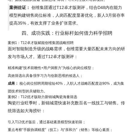
案例佐证：
创维集团通过T12卓才版测评，结合D48内在能力
模型构建销售岗位标准，人岗匹配度显著优化，新人3月留存率
提高35%，有效支撑了业务扩张需求。
四、成功实践：行业标杆如何借力科学招聘
案例1：T12卓才版赋能创维集团战略招聘
面对智能制造升级的战略需求，创维需要大量匹配未来方向的研
发与市场人才。通过T12卓才版测评：
精准构建“技术前瞻性+用户洞察力”为核心的岗位模型；
高效筛选出具备强学习力与创新思维的候选人；
成果：
核心岗位招聘周期缩短40%，入职人才战略匹配度达90%，成为集
团技术转型的关键助力。
案例2：T12优才版助力新锦城陶瓷海量筛选
陶瓷行业旺季时，新锦城需快速补充数百名一线技工与销售。传
统筛选如大海捞针：
引入T12优才版后，通过基础素质模型快速初筛；
重点考察“手眼协调精度”（技工）与“亲和力”（销售）等核心素质；