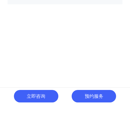
立即咨询
预约服务
400-996-0801
全国热线:
广东省东莞市南城区黄金路
一号天安数码城C1栋505室
切换电脑版