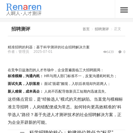
招聘测评
正文
首页
招聘测评
精准招聘的利器：基于科学测评的社会招聘解决方案
作者：管理员
2025-07-01
6439
0
在竞争日益激烈的人才市场中，企业普遍面临三大招聘困局：
标准模糊，沟通内耗：
HR与用人部门标准不一，反复沟通耗时耗力；
面试失真，入职落差：
面试“面霸”频现，入职后表现却判若两人；
新人难留，成本高企：
人岗不匹配导致新员工短期内迅速流失。
这些痛点背后，是“经验选人”模式的天然缺陷。当直觉与模糊标
准主导招聘，人岗错配便成为常态。如何转向更高效精准的“科
学选人”路径？基于先进人才测评技术的社会招聘解决方案，正
为企业开辟新的可能。
一、科学招聘的核心：构建岗位胜任力“标尺”