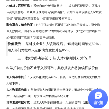
AI解析，匹配可视：
系统自动分析测评数据，生成人岗匹配报告。匹配度
从高到低排序，直观呈现谁更符合“岗位画像”。例如报告显示候选人A“成就
动机”与岗位需求高度契合，但“细节把控”略有不足。
聚焦重点，精准约面：
HR可优先邀约匹配度TOP 20%的候选人，避免海
量无效面试。测评报告同时提供针对性面试问题建议，如“您在过往项目中
如何应对细节疏漏？”以验证评估结果。
价值跃升：
某科技企业引入该流程后，HR筛选时间缩短50%，
用人部门对推荐人选的满意度提升至85%。
三、数据驱动决策：从人才招聘到人才管理
科学招聘的价值不止于入职环节，其数据资产将持续释放价值：
新人留存率提升：
人岗匹配度提高40%，新员工因适配度低而流失的概率
大幅下降；
人才数据库构建：
所有候选人的测评数据自然沉淀，形成企业专属“人才智
库”。当新岗位出现，可快速从库中激活匹配人才；
培养发展有据可依：
员工入职时的测评数据，为后续培养计划提供基线参
考。如发现团队普遍“创新思维”薄弱，可针对性设计培训项目。