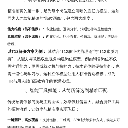
精准招聘的第一步，是为每个岗位建立清晰的胜任力模型。这如
同为人才绘制精确的“岗位画像”，包含两大维度：
能力维度（能不能做）：
专业技能、逻辑分析、沟通协作等显性能力；
意愿维度（愿不愿做）：
内在动机、职业兴趣、价值观、抗压能力等隐性
特质。
以T12解决方案为例：
其结合“T12职业优势理论”与“T12素质词
典”，从能力与意愿双重视角构建岗位模型。例如销售岗位不仅
需沟通能力，更需成就动机与抗挫力；技术岗位除硬技能外，也
需严谨性与学习欲。这种立体模型让用人标准告别模糊，成为
HR与用人部门高效协作的客观依据。
二、智能工具赋能：从简历筛选到精准匹配
传统招聘依赖简历与主观面试，效率低且偏差大。融合测评工具
的招聘流程，让效率与精准度实现飞跃：
一键测评，高效覆盖：
支持链接、二维码、API对接等多种方式，候选人可
随时随地完成测评，无缝接入招聘系统。