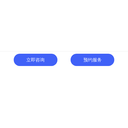
立即咨询
预约服务
400-996-0801
全国热线:
广东省东莞市南城区黄金路
一号天安数码城C1栋505室
切换电脑版
关注微信号
© 广东人啊人网络技术开发有限公司 版权所有
粤ICP备15035054号
粤公网
安备 44190002000737号