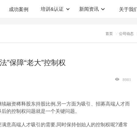
培训&认证
新闻资讯
成功案例
关于我
定制解决方案
人才测评系统
首页
公司动态
职业教育机构
T12人才测评系统
企业管理咨询
人啊人测评云系统
办法”保障“老大”控制权
360°评估系统
8981
续融资稀释股东持股比例,另一方面为吸引、招募高端人才而
释后的控制权问题就是一个关键问题。
满意高端人才吸引的需要,同时保持创始人的控制权呢?通常