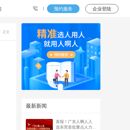
们
预约服务
企业登陆
正文
最新新闻
喜报！广东人啊人入
选东莞首批重点人力...