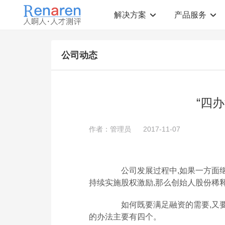
解决方案
产品服务
测评解决方案
人才测评产品
公司动态
社会招聘
T12人才素质测评
岗位胜任力建模
职业规划测评
中高层评估
领导潜力测评
人才盘点
青年干部能力测评
“四
校园招聘
心理健康测评
领导力评估
学生选科测评
作者：管理员
2017-11-07
员工生涯规划
人才测评工具
360°在线评估
AI招聘测评工具
学生职业规划
AI人岗匹配工具
公司发展过程中,如果一方面继
持续实施股权激励,那么创始人股份稀
如何既要满足融资的需要,又要
的办法主要有四个。