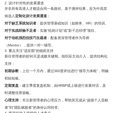
2. 设计针对性的发展通道
并非所有高潜人才都适合同一条路径。基于测评结果，应为中高层
候选人
定制化设计发展通道
：
对于缺乏系统知识者
：提供管理基础知识（如财务、HR）的培训。
对于实战经验不足者
：实施“轮岗计划”或“影子总经理”项目。
对于动机强烈但技巧生疏者
：配备资深管理者作为导师
（Mentor），提供一对一辅导。
3. 重点关注“适应期”的稳岗支持
新任管理者的前90天是成败关键期。组织应主动介入，提供结构化
支持：
初期诊断
：上任一个月内，通过360度评估进行“领导力体检”，明确
初始短板。
定期复盘
：建立季度复盘机制，由HRBP或上级进行发展对话，及
时调整培养策略。
心理支持
：关注新管理者的心理压力，帮助其完成从“超级个人贡献
者”到“团队赋能者”的身份认同转变。
4. 将评估融入持续的人才盘点