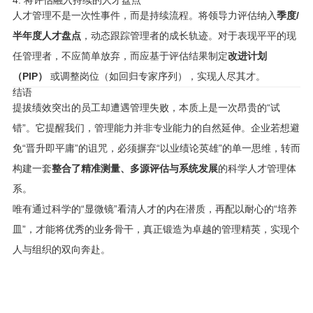
人才管理不是一次性事件，而是持续流程。将领导力评估纳入
季度/
半年度人才盘点
，动态跟踪管理者的成长轨迹。对于表现平平的现
任管理者，不应简单放弃，而应基于评估结果制定
改进计划
（PIP）
或调整岗位（如回归专家序列），实现人尽其才。
结语
提拔绩效突出的员工却遭遇管理失败，本质上是一次昂贵的“试
错”。它提醒我们，管理能力并非专业能力的自然延伸。企业若想避
免“晋升即平庸”的诅咒，必须摒弃“以业绩论英雄”的单一思维，转而
构建一套
整合了精准测量、多源评估与系统发展
的科学人才管理体
系。
唯有通过科学的“显微镜”看清人才的内在潜质，再配以耐心的“培养
皿”，才能将优秀的业务骨干，真正锻造为卓越的管理精英，实现个
人与组织的双向奔赴。