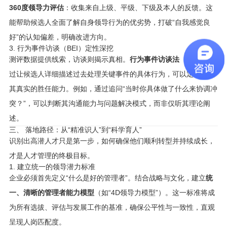
360度领导力评估
：收集来自上级、平级、下级及本人的反馈。这
能帮助候选人全面了解自身领导行为的优劣势，打破“自我感觉良
好”的认知偏差，明确改进方向。
3. 行为事件访谈（BEI）定性深挖
测评数据提供线索，访谈则揭示真相。
行为事件访谈法（BEI）
通
过让候选人详细描述过去处理关键事件的具体行为，可以定性评估
其真实的胜任能力。例如，通过追问“当时你具体做了什么来协调冲
突？”，可以判断其沟通能力与问题解决模式，而非仅听其理论阐
述。
三、 落地路径：从“精准识人”到“科学育人”
识别出高潜人才只是第一步，如何确保他们顺利转型并持续成长，
才是人才管理的终极目标。
1. 建立统一的领导潜力标准
企业必须首先定义“什么是好的管理者”。结合战略与文化，建立
统
一、清晰的管理者能力模型
（如“4D领导力模型”）。这一标准将成
为所有选拔、评估与发展工作的基准，确保公平性与一致性，直观
呈现人岗匹配度。