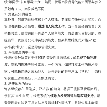
绩”等同于“未来领导潜力”。然而，管理岗位所需的能力图谱与独立
贡献者（IC）岗位截然不同。
1. 角色认知的错位
业务骨干的成功往往依赖于个人技能、专注度与任务执行能力。而
管理者的核心价值在于
通过他人完成工作
。当一名顶尖销售晋升为
销售总监，他需要的不再是个人签单能力，而是团队目标分解、教
练辅导、资源分配与冲突协调能力。如果其思维模式未能从“做
事”转向“带人”，必然导致管理失效。
2. 评估维度的单一性
传统的晋升决策过于依赖KPI等硬性业绩指标，却忽视了
领导潜
质、动机与性格
等软性素质。一个内向、偏好独立工作的技术专
家，可能极度缺乏激励他人、公开表达的管理意愿（动机），强行
将其推上管理岗位，只会制造痛苦。
3. 培养体系的缺失
许多组织存在“重选拔、轻培养”的倾向。将员工提拔至管理岗后，
便任其“自生自灭”，缺乏系统的
领导力发展通道
与
适应期支持
。新
晋管理者在缺乏工具方法与反馈机制的情况下，只能依靠本能摸