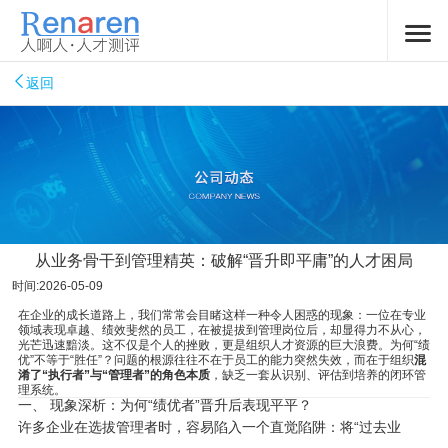
返回
从业务骨干到管理精英：破解“晋升即平庸”的人才困局
时间:2026-05-09
在企业的成长道路上，我们常常会目睹这样一种令人困惑的现象：一位在专业
领域表现卓越、绩效斐然的员工，在被提拔到管理岗位后，却显得力不从心，
光芒迅速黯淡。这不仅是个人的挫败，更是组织人才资源的巨大浪费。为何“绩
优”不等于“胜任”？问题的根源往往不在于员工的能力突然失效，而在于组织
混
淆了“执行者”与“管理者”的角色本质
，缺乏一套从识别、评估到培养的闭环管
理系统。
一、 现象深析：为何“绩优者”晋升后表现平平？
许多企业在选拔管理者时，容易陷入一个直觉陷阱：将“过去业