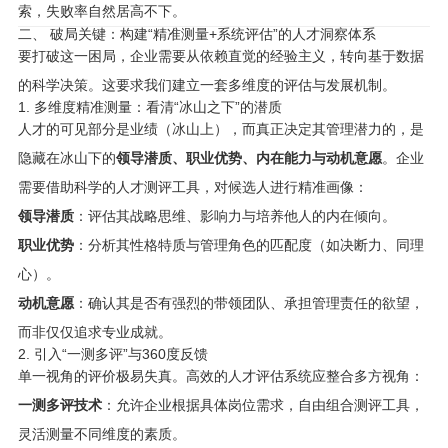
索，失败率自然居高不下。
二、 破局关键：构建“精准测量+系统评估”的人才洞察体系
要打破这一困局，企业需要从依赖直觉的经验主义，转向基于数据
的科学决策。这要求我们建立一套多维度的评估与发展机制。
1. 多维度精准测量：看清“冰山之下”的潜质
人才的可见部分是业绩（冰山上），而真正决定其管理潜力的，是
隐藏在冰山下的
领导潜质、职业优势、内在能力与动机意愿
。企业
需要借助科学的人才测评工具，对候选人进行精准画像：
领导潜质
：评估其战略思维、影响力与培养他人的内在倾向。
职业优势
：分析其性格特质与管理角色的匹配度（如决断力、同理
心）。
动机意愿
：确认其是否有强烈的带领团队、承担管理责任的欲望，
而非仅仅追求专业成就。
2. 引入“一测多评”与360度反馈
单一视角的评价极易失真。高效的人才评估系统应整合多方视角：
一测多评技术
：允许企业根据具体岗位需求，自由组合测评工具，
灵活测量不同维度的素质。