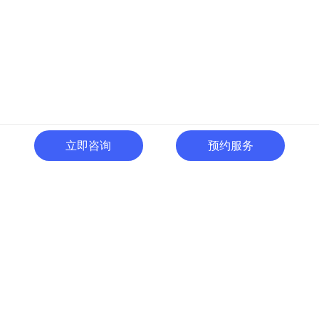
立即咨询
预约服务
400-996-0801
全国热线:
广东省东莞市南城区黄金路
一号天安数码城C1栋505室
切换电脑版
关注微信号
© 广东人啊人网络技术开发有限公司 版权所有
粤ICP备15035054号
粤公网
安备 44190002000737号