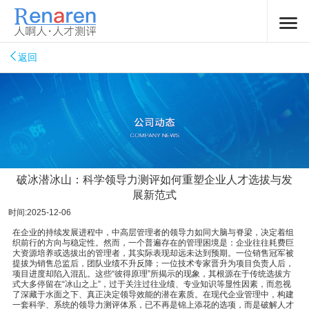
返回
破冰潜冰山：科学领导力测评如何重塑企业人才选拔与发
展新范式
时间:2025-12-06
在企业的持续发展进程中，中高层管理者的领导力如同大脑与脊梁，决定着组
织前行的方向与稳定性。然而，一个普遍存在的管理困境是：企业往往耗费巨
大资源培养或选拔出的管理者，其实际表现却远未达到预期。一位销售冠军被
提拔为销售总监后，团队业绩不升反降；一位技术专家晋升为项目负责人后，
项目进度却陷入混乱。这些“彼得原理”所揭示的现象，其根源在于传统选拔方
式大多停留在“冰山之上”，过于关注过往业绩、专业知识等显性因素，而忽视
了深藏于水面之下、真正决定领导效能的潜在素质。在现代企业管理中，构建
一套科学、系统的领导力测评体系，已不再是锦上添花的选项，而是破解人才