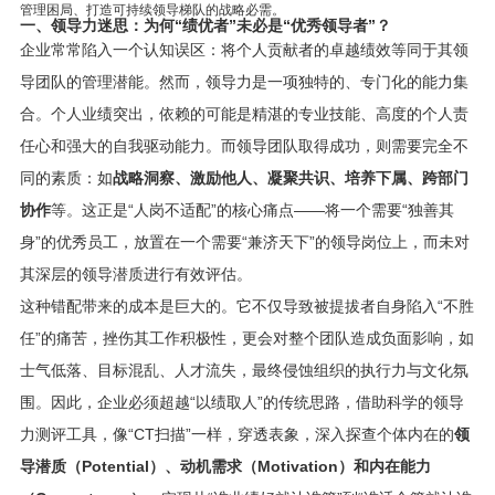
管理困局、打造可持续领导梯队的战略必需。
一、领导力迷思：为何“绩优者”未必是“优秀领导者”？
企业常常陷入一个认知误区：将个人贡献者的卓越绩效等同于其领
导团队的管理潜能。然而，领导力是一项独特的、专门化的能力集
合。个人业绩突出，依赖的可能是精湛的专业技能、高度的个人责
任心和强大的自我驱动能力。而领导团队取得成功，则需要完全不
同的素质：如
战略洞察、激励他人、凝聚共识、培养下属、跨部门
协作
等。这正是“人岗不适配”的核心痛点——将一个需要“独善其
身”的优秀员工，放置在一个需要“兼济天下”的领导岗位上，而未对
其深层的领导潜质进行有效评估。
这种错配带来的成本是巨大的。它不仅导致被提拔者自身陷入“不胜
任”的痛苦，挫伤其工作积极性，更会对整个团队造成负面影响，如
士气低落、目标混乱、人才流失，最终侵蚀组织的执行力与文化氛
围。因此，企业必须超越“以绩取人”的传统思路，借助科学的领导
力测评工具，像“CT扫描”一样，穿透表象，深入探查个体内在的
领
导潜质（Potential）、动机需求（Motivation）和内在能力