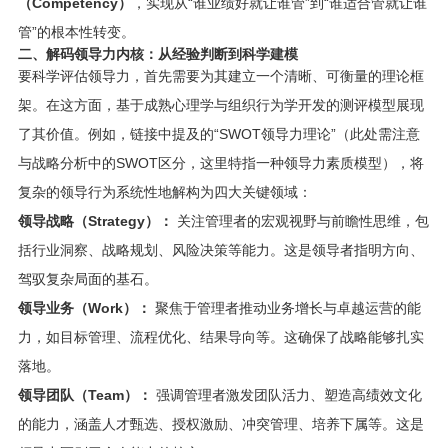
（Competency）
，实现从“谁业绩好就让谁管”到“谁适合管就让谁
管”的根本性转变。
二、解码领导力内核：从经验判断到科学建模
要科学评估领导力，首先需要为其建立一个清晰、可衡量的理论框
架。在这方面，基于成熟心理学与组织行为学开发的测评模型展现
了其价值。例如，链接中提及的“SWOT领导力理论”（此处需注意
与战略分析中的SWOT区分，这里特指一种领导力素质模型），将
复杂的领导行为系统性地解构为四大关键领域：
领导战略（Strategy）：
关注管理者的宏观视野与前瞻性思维，包
括行业洞察、战略规划、风险决策等能力。这是领导者指明方向、
驾驭复杂局面的基石。
领导业务（Work）：
聚焦于管理者推动业务增长与卓越运营的能
力，如目标管理、流程优化、结果导向等。这确保了战略能够扎实
落地。
领导团队（Team）：
强调管理者激发团队活力、塑造高绩效文化
的能力，涵盖人才甄选、授权激励、冲突管理、培养下属等。这是