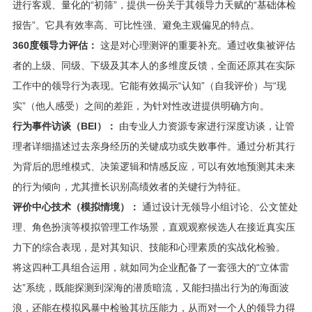
进行客观、量化的“初筛”，提供一份关于其领导力天赋的“基础体检
报告”。它具有效率高、可比性强、避免主观偏见的特点。
360度领导力评估：
这是对心理测评的重要补充。通过收集被评估
者的上级、同级、下级及其本人的多维度反馈，全面还原其在实际
工作中的领导行为表现。它能有效揭示“认知”（自我评价）与“现
实”（他人感受）之间的差距，为针对性改进提供明确方向。
行为事件访谈（BEI）：
由专业人力资源专家进行深度访谈，让管
理者详细描述过去亲身经历的关键成功或失败事件。通过分析其行
为背后的思维模式、决策逻辑和情感反应，可以有效地预测其未来
的行为倾向，尤其擅长识别高绩效者的关键行为特征。
评价中心技术（模拟情境）：
通过设计无领导小组讨论、公文筐处
理、角色扮演等模拟管理工作场景，直观观察候选人在接近真实压
力下的综合表现，是对其知识、技能和心理素质的实战化检验。
将这四种工具组合运用，就如同为企业配备了一套强大的“立体雷
达”系统，既能探测到深海的潜质暗流，又能扫描出行为的海面波
浪，还能在模拟风暴中检验其抗压能力，从而对一个人的领导力得