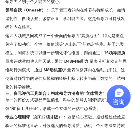
领导力区别于个人能力的核心。
领导自我（Oneself）：
关乎管理者的内在修养与持续成长，如情
绪韧性、自我认知、诚信正直、学习能力等。这是领导力可持续发
挥的内在根基。
这四大领域共同构成了一个全面的领导力“素质地图”，特别是重点
关注了如动机、个性、价值观等“冰山以下”的稳定特质。基于此类
模型，测评系统可以进一步细化评估维度，例如通过
L16领导潜质
量表评估激励他人的天赋，通过
D48内在能力
量表分析其稳定的思
维与行为模式，通过
M8动机需求
量表洞察其内在驱动力来源。这
使得对领导力的评估从模糊的经验判断，转变为基于数据的、结构
化的科学诊断。
三、多元评估工具组合：构建领导力洞察的“立体雷达”
单一的评价方式容易产生偏差，科学的领导力测评强调“多源反
馈”和“多工具验证”，形成一个立体的评估生态系统。
专业心理测评（如T12领才版）：
这是核心基础。通过经过信效度
验证的标准化量表，对候选人的领导潜质、动机、个性等深层特质