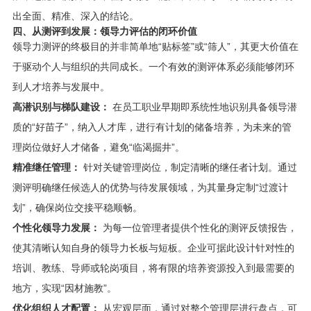
出全面、精准、深入的结论。
四、从测评到发展：领导力评估的闭环价值
领导力测评的终极目的并非简单地“贴标签”或“筛人”，其更大价值在
于驱动个人与组织的共同成长。一个有效的测评体系必须能够闭环
到人才培养与发展中。
高潜识别与梯队建设：
在员工职业早期即系统性地识别具备领导潜
质的“好苗子”，纳入人才库，进行有计划的储备培养，为未来的管
理岗位做好人才储备，避免“临渴掘井”。
精准继任管理：
针对关键管理岗位，制定清晰的继任者计划。通过
测评明确继任候选人的优势与待发展领域，为其量身定制“过渡计
划”，确保岗位交接平稳顺畅。
个性化领导力发展：
为每一位管理者提供个性化的测评反馈报告，
使其清晰认知自身的领导力长板与短板。企业可据此设计针对性的
培训、教练、导师或轮岗项目，将有限的培养资源投入到最需要的
地方，实现“因材施教”。
优化组织人才配置：
从宏观层面，通过对整个管理层进行盘点，可