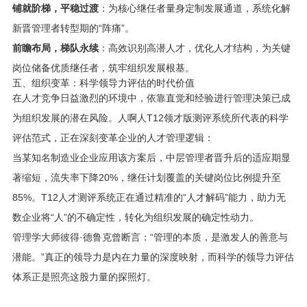
铺就阶梯，平稳过渡
：为核心继任者量身定制发展通道，系统化解
新晋管理者转型期的“阵痛”。
前瞻布局，梯队永续
：高效识别高潜人才，优化人才结构，为关键
岗位储备优质继任者，筑牢组织发展根基。
五、组织变革：科学领导力评估的时代价值
在人才竞争日益激烈的环境中，依靠直觉和经验进行管理决策已成
为组织发展的潜在风险。人啊人T12领才版测评系统所代表的科学
评估范式，正在深刻变革企业的人才管理逻辑：
当某知名制造业企业应用该方案后，中层管理者晋升后的适应期显
著缩短，流失率下降20%，继任计划覆盖的关键岗位比例提升至
85%。T12人才测评系统正在通过精准的“人才解码”能力，助力无
数企业将“人”的不确定性，转化为组织发展的确定性动力。
管理学大师彼得·德鲁克曾断言：“管理的本质，是激发人的善意与
潜能。”真正的领导力是内在力量的深度映射，而科学的领导力评估
体系正是照亮这股力量的探照灯。