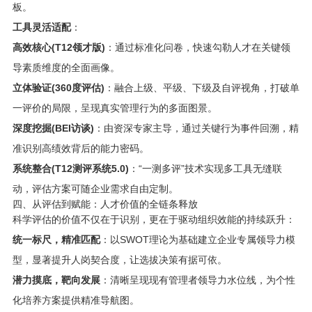
板。
工具灵活适配
：
高效核心(T12领才版)
：通过标准化问卷，快速勾勒人才在关键领
导素质维度的全面画像。
立体验证(360度评估)
：融合上级、平级、下级及自评视角，打破单
一评价的局限，呈现真实管理行为的多面图景。
深度挖掘(BEI访谈)
：由资深专家主导，通过关键行为事件回溯，精
准识别高绩效背后的能力密码。
系统整合(T12测评系统5.0)
：“一测多评”技术实现多工具无缝联
动，评估方案可随企业需求自由定制。
四、从评估到赋能：人才价值的全链条释放
科学评估的价值不仅在于识别，更在于驱动组织效能的持续跃升：
统一标尺，精准匹配
：以SWOT理论为基础建立企业专属领导力模
型，显著提升人岗契合度，让选拔决策有据可依。
潜力摸底，靶向发展
：清晰呈现现有管理者领导力水位线，为个性
化培养方案提供精准导航图。