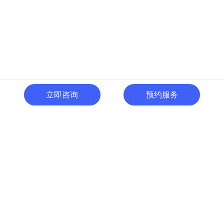
立即咨询
预约服务
400-996-0801
全国热线:
广东省东莞市南城区黄金路
一号天安数码城C1栋505室
切换电脑版
关注微信号
© 广东人啊人网络技术开发有限公司 版权所有
粤ICP备15035054号
粤公网
安备 44190002000737号