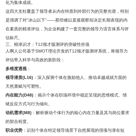
化为集体成就。
这四大支柱覆盖了领导者从内在特质到外部行为的完整光谱，特别
是强调了对“冰山以下”——那些难以直接观察却决定长期表现的内
在素质的精准评估，为企业构建了一套完整的领导力语言体系与评
估标尺。
三、精准识才：T12领才版测评的突破性价值
人啊人公司基于SWOT理论开发的T12领才版测评系统，将领导力
评估带入科学与高效的新阶段：
多维度透视
：
领导潜质(L16)
：深入探测个体在激励他人、推动卓越成就方面的
天然禀赋与可塑性。
内在能力(D48)
：揭示个体在职场环境中稳定呈现的思维模式、情
绪反应方式与行为倾向。
动机需求(M8)
：解析驱动个体行为的核心内在力量及其与岗位要求
的契合程度。
职业优势
：识别个体在特定领导场景下自然展现的强项与潜在短