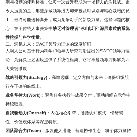
期与模糊的评判标准，让每一次晋升都成为一场精力的消耗战。更
令人扼腕的是，那些深藏领导潜力却未被及时识别与精心栽培的员
工，最终可能选择离开，成为竞争对手的新锐力量。这些问题的核
心，在于传统人事决策中
缺乏对管理者“冰山以下”深层素质的系统
性挖掘与科学衡量
。
二、洞见未来：SWOT领导力理论的深度解码
人啊人公司基于行为科学和领导力研究前沿提出的SWOT领导力理
论，为解决上述困境提供了系统性框架。它将卓越领导力拆解为四
大关键维度：
战略引领力(Strategy)
：高瞻远瞩，定义方向与未来，确保组织航
行在正确的航线上。
业务掌控力(Work)
：聚焦任务执行与成果交付，驱动组织在竞争中
持续取胜。
自我驱动力(Oneself)
：内在核心引擎，涵括认知模式、情绪韧
性、价值观体系等深层特质。
团队聚合力(Team)
：激发他人潜能，营造协作生态，将个体力量转