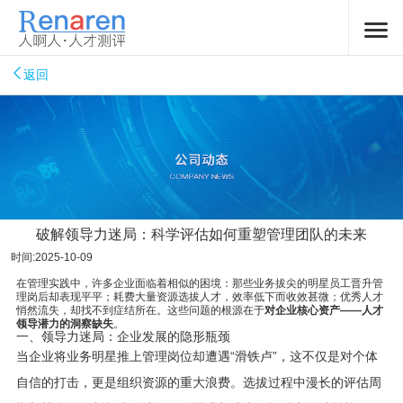
返回
破解领导力迷局：科学评估如何重塑管理团队的未来
时间:2025-10-09
在管理实践中，许多企业面临着相似的困境：那些业务拔尖的明星员工晋升管
理岗后却表现平平；耗费大量资源选拔人才，效率低下而收效甚微；优秀人才
悄然流失，却找不到症结所在。这些问题的根源在于
对企业核心资产——人才
领导潜力的洞察缺失
。
一、领导力迷局：企业发展的隐形瓶颈
当企业将业务明星推上管理岗位却遭遇“滑铁卢”，这不仅是对个体
自信的打击，更是组织资源的重大浪费。选拔过程中漫长的评估周