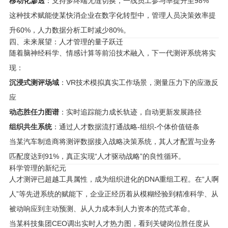
移动化渗透
：支持多终端无缝切换，一线员工参与率提升至98%
这种技术赋能使某快消企业在数字化转型中，管理人员决策效率提
升60%，人力数据分析工时减少80%。
四、未来展望：人才管理的量子跃迁
随着脑神经科学、情感计算等前沿技术融入，下一代测评系统将实
现：
沉浸式测评场域
：VR技术模拟真实工作场景，测量压力下的应激反
应
动态胜任力图谱
：实时追踪能力成长轨迹，自动更新发展路径
组织共生系统
：通过人才数据流打通战略-组织-个体价值链条
当某汽车制造商将测评数据接入战略决策系统，其人才配置与业务
匹配度达到91%，真正实现“人才驱动战略”的良性循环。
科学管理的新纪元
人才测评已超越工具属性，成为组织进化的DNA重组工程。在“人啊
人”等先进系统的赋能下，企业正经历着从模糊经验到精准科学、从
被动响应到主动预测、从人力成本到人力资本的范式革命。
当某科技集团CEO调出实时人才热力图，看到关键岗位胜任度从