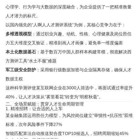
心理学、行为学与大数据的深度融合，为企业提供了一把精准衡量
人才潜力的标尺。
以国内领先的“人啊人人才测评系统”为例，其核心竞争力在于：
多维透视模型
：通过职业兴趣、动机、性格、心理健康及岗位胜任
力五大维度交叉验证，精准刻画人才画像，避免单一维度偏差
本土化数据基石
：基于数百万中国人群样本构建常模，彻底解决西
方测评工具“水土不服”难题
军工级安全防护
：采用银行级数据加密与企业隔离存储，确保人才
数据主权
这种科学测评使某互联网企业在3000人筛选中，将面试通过率提升
40%，让人才决策从“雾里看花”转变为“明察秋毫”。
二、全场景赋能：贯穿人才生命周期管理
1. 精准招聘：让合适的人上车
某金融集团运用胜任力模型，为风控岗位建立“审慎性+抗压性”双维
标准，次年风险事件下降27%
智能匹配算法自动推送契合度TOP10候选人，招聘周期缩短45%