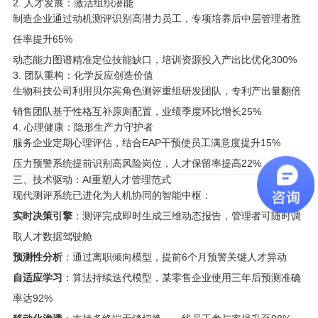
2. 人才发展：激活组织潜能
制造企业通过动机测评识别高潜力员工，专项培养后中层管理者胜
任率提升65%
动态能力图谱精准定位技能缺口，培训资源投入产出比优化300%
3. 团队重构：化学反应创造价值
生物科技公司利用贝尔宾角色测评重组研发团队，专利产出量翻倍
销售团队基于性格互补原则配置，业绩季度环比增长25%
4. 心理健康：隐形生产力守护者
服务企业定期心理评估，结合EAP干预使员工满意度提升15%
压力预警系统提前识别高风险岗位，人才保留率提高22%
三、技术驱动：AI重塑人才管理范式
现代测评系统已进化为人机协同的智能中枢：
实时决策引擎
：测评完成即时生成三维动态报告，管理者可随时调
取人才数据驾驶舱
预测性分析
：通过离职倾向模型，提前6个月预警关键人才异动
自适应学习
：算法持续迭代模型，某零售企业使用三年后预测准确
率达92%