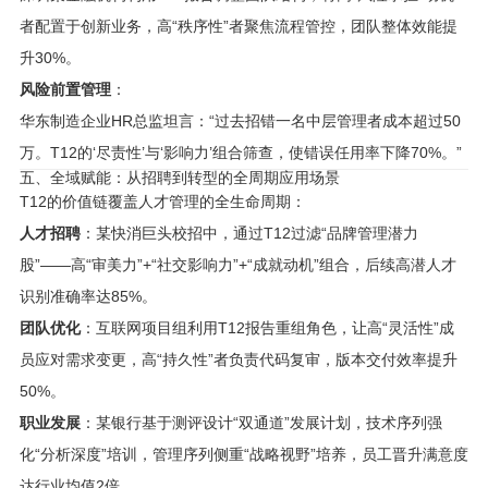
者配置于创新业务，高“秩序性”者聚焦流程管控，团队整体效能提
升30%。
风险前置管理
：
华东制造企业HR总监坦言：“过去招错一名中层管理者成本超过50
万。T12的‘尽责性’与‘影响力’组合筛查，使错误任用率下降70%。”
五、全域赋能：从招聘到转型的全周期应用场景
T12的价值链覆盖人才管理的全生命周期：
人才招聘
：某快消巨头校招中，通过T12过滤“品牌管理潜力
股”——高“审美力”+“社交影响力”+“成就动机”组合，后续高潜人才
识别准确率达85%。
团队优化
：互联网项目组利用T12报告重组角色，让高“灵活性”成
员应对需求变更，高“持久性”者负责代码复审，版本交付效率提升
50%。
职业发展
：某银行基于测评设计“双通道”发展计划，技术序列强
化“分析深度”培训，管理序列侧重“战略视野”培养，员工晋升满意度
达行业均值2倍。