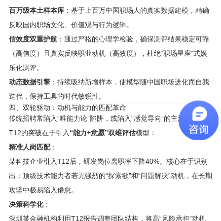
百万级本土样本库
：基于上百万中国职场人的真实数据建模，精确
反映国内职场文化、价值观与行为逻辑。
信效度双重护航
：通过严格的心理学检验，确保测评结果稳定可靠
（高信度）且真实反映职业动机（高效度），杜绝“职场星座”式娱
乐化测评。
动态数据引擎
：持续吸纳新增样本，使模型随中国职场进化而自我
迭代，保持工具的时代敏锐性。
四、双轮驱动：动机与能力的匹配革命
传统招聘常陷入“唯能力论”陷阱，或陷入“感觉导向”的主观误区。
T12的突破在于引入
“能力+意愿”双维评估
模型：
精准人岗匹配
：
某科技企业引入T12后，研发岗位离职率下降40%。核心在于识别
出：顶级技术能力者若无强烈的“探索欲”和“问题解决”动机，在长期
攻坚中极易陷入倦怠。
决策科学化
：
深圳某金融机构利用T12报告调整团队结构，将高“风险承担”动机