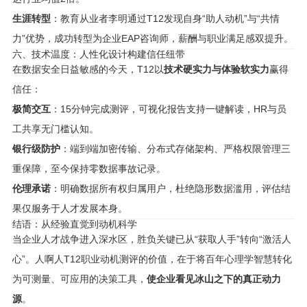
生涯转型
：教育从业者李明通过T12发现自身“助人动机”与“共情
力”优势，成功转型为企业EAP咨询师，薪酬与职业满足感双提升。
六、技术温度：人性化设计构建信任纽带
在数据安全日益敏感的今天，T12以
技术硬实力与体验软实力
赢得
信任：
极简交互
：15分钟完成测评，可视化报告支持一键解读，HR与员
工共享无门槛认知。
银行级防护
：端到端加密传输、分布式存储架构、严格权限管理三
重保障，至今保持零数据事故记录。
伦理承诺
：明确数据所有权归属用户，杜绝隐形数据滥用，评估结
果仅服务于人才发展本身。
结语：从经验直觉到动机科学
当企业人才战争进入深水区，胜负关键已从“获取人手”转向“激活人
心”。人啊人T12职业动机测评的价值，在于将百年心理学智慧转化
为可测量、可应用的决策工具，
使企业看见冰山之下的真正动力
源
。