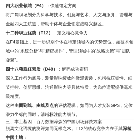
四大职业领域（F4）
：快速锚定方向
将广阔职场划分为科学与技术、创意与艺术、人文与服务、管理与
金融四大主航道，帮助个体与企业锁定战略兴趣区。
十二种职业优势（T12）
：定义核心竞争力
在F4基础上，进一步识别个体在特定领域内的优势定位，如技术领
域中的“系统分析”与“精密操作”，管理领域中的“战略决策”与“团队
凝聚”。
四十八项胜任素质（D48）
：解码成功密码
深入工作行为底层，测量影响绩效的微观素质，包括抗压韧性、细
节把控、创新思维、沟通影响力等具体特质，为岗位适配提供毫米
级精度。
这种由
面到线、由线及点
的评估逻辑，如同为人才安装GPS，定位
潜力坐标的同时，清晰标注能力细节。
三、本土基因：百万数据淬炼的中国职场解决方案
脱离文化语境的测评如同无根之木。T12的核心竞争力在于其
深植
中国土壤
：