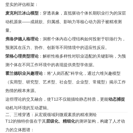
坚实的评估框架：
麦克利兰冰山模型
：穿透表象，直抵驱动个体长期职业行为的深层
动机源泉——成就欲、归属感、影响力等核心动力因子被精准测
量。
弗洛伊德人格理论
：洞察个体内在心理结构如何投射于职场行为，
预测其在压力、协作、创新等不同情境中的适应性反应。
荣格心理类型理论
：解析性格多样性对职业适配的关键影响，为预
测个体在不同工作环境中的表现提供类型学依据。
霍兰德职业兴趣理论
：将“人岗匹配”科学化，通过六维兴趣模型
（实用型、研究型、艺术型、社会型、企业型、常规型）揭示工作
热情的根本来源。
这些理论的交叉融合，使T12不仅能描绘静态特质，更能
动态捕捉
动机与环境的互动逻辑。
二、三维穿透：从宏观领域到微观素质的精准测绘
T12的独特价值在于其
层级化、精细化
的测评架构，构建了人才动
力的立体图谱：