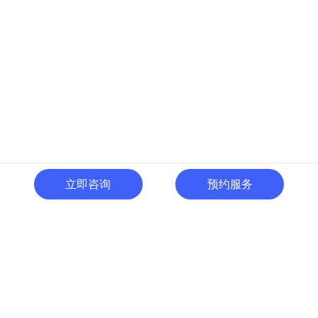
立即咨询
预约服务
400-996-0801
全国热线:
广东省东莞市南城区黄金路
一号天安数码城C1栋505室
切换电脑版
关注微信号
© 广东人啊人网络技术开发有限公司 版权所有
粤ICP备15035054号
粤公网
安备 44190002000737号