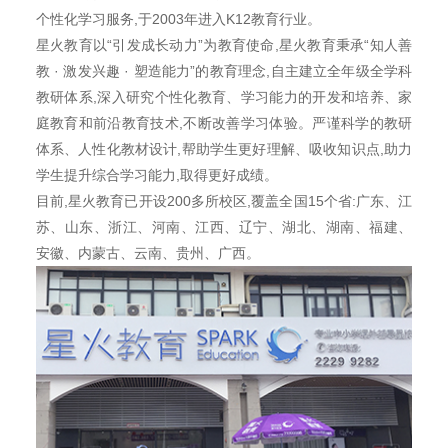
个性化学习服务
,
于
2003
年进入
K12
教育行业。
星火教育以
“
引发成长动力
”
为教育使命
,
星火教育秉承
“
知人善
教
·
激发兴趣
·
塑造能力
”
的教育理念
,
自主建立全年级全学科
教研体系
,
深入研究个性化教育、学习能力的开发和培养、家
庭教育和前沿教育技术
,
不断改善学习体验。严谨科学的教研
体系、人性化教材设计
,
帮助学生更好理解、吸收知识点
,
助力
学生提升综合学习能力
,
取得更好成绩。
目前
,
星火教育已开设
200
多所校区
,
覆盖全国
15
个省
:
广东、江
苏、山东、浙江、河南、江西、辽宁、湖北、湖南、福建、
安徽、内蒙古、云南、贵州、广西。