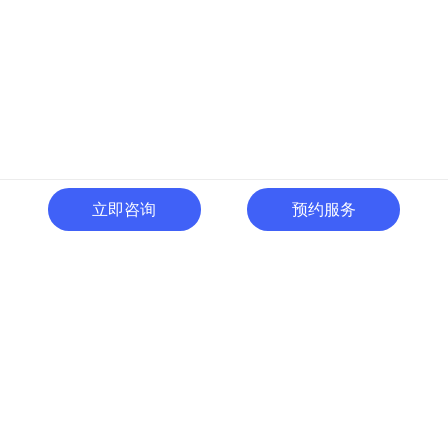
立即咨询
预约服务
400-996-0801
全国热线:
广东省东莞市南城区黄金路
一号天安数码城C1栋505室
切换电脑版
关注微信号
© 广东人啊人网络技术开发有限公司 版权所有
粤ICP备15035054号
粤公网
安备 44190002000737号