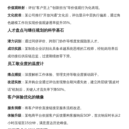
价值观映射
：评估“客户至上”“创新担当”等价值观行为化表现。
文化校准
：某公司推行“开放沟通”文化后，评估显示中层执行偏差，通过角
色建模工作坊实现价值观渗透率提升35%。
人才盘点与继任规划的科学基石
潜力识别
：通过同侪评价、跨部门协作等维度发掘隐形人才。
成功实践
：某制造企业识别出具备卓越系统思维的工程师，经轮岗培养后
成功接任供应链总监，过渡期绩效零下滑。
员工敬业度的温度计
痛点捕捉
：深度解析工作体验、管理支持等敬业度驱动因子。
改进实效
：某并购企业通过评估发现整合期沟通失效，建立跨层级“圆桌对
话”机制后，关键人才流失率下降50%。
客户体验优化的镜像
服务洞察
：将客户评价直接链接至服务流程改进。
体验升级
：某电商平台依据客户反馈重构客服响应SOP，首次响应时长从2
小时压缩至15分钟，满意度达历史峰值。