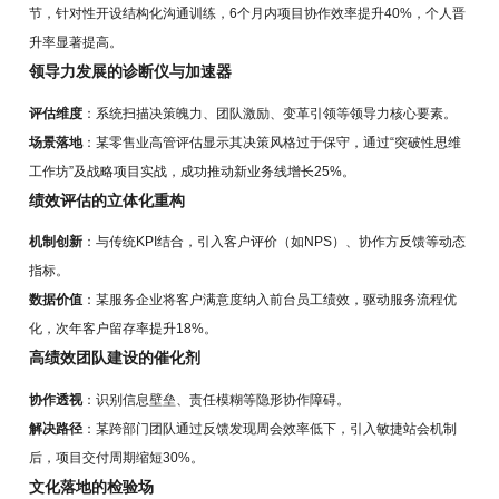
节，针对性开设结构化沟通训练，6个月内项目协作效率提升40%，个人晋
升率显著提高。
领导力发展的诊断仪与加速器
评估维度
：系统扫描决策魄力、团队激励、变革引领等领导力核心要素。
场景落地
：某零售业高管评估显示其决策风格过于保守，通过“突破性思维
工作坊”及战略项目实战，成功推动新业务线增长25%。
绩效评估的立体化重构
机制创新
：与传统KPI结合，引入客户评价（如NPS）、协作方反馈等动态
指标。
数据价值
：某服务企业将客户满意度纳入前台员工绩效，驱动服务流程优
化，次年客户留存率提升18%。
高绩效团队建设的催化剂
协作透视
：识别信息壁垒、责任模糊等隐形协作障碍。
解决路径
：某跨部门团队通过反馈发现周会效率低下，引入敏捷站会机制
后，项目交付周期缩短30%。
文化落地的检验场