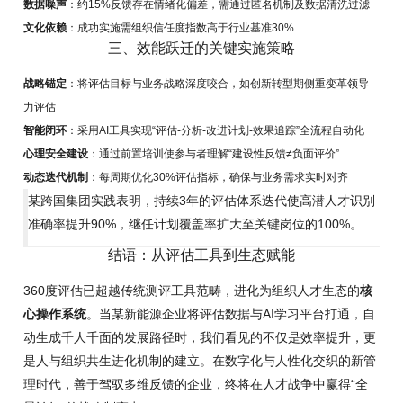
数据噪声
：约15%反馈存在情绪化偏差，需通过匿名机制及数据清洗过滤
文化依赖
：成功实施需组织信任度指数高于行业基准30%
三、效能跃迁的关键实施策略
战略锚定
：将评估目标与业务战略深度咬合，如创新转型期侧重变革领导
力评估
智能闭环
：采用AI工具实现“评估-分析-改进计划-效果追踪”全流程自动化
心理安全建设
：通过前置培训使参与者理解“建设性反馈≠负面评价”
动态迭代机制
：每周期优化30%评估指标，确保与业务需求实时对齐
某跨国集团实践表明，持续3年的评估体系迭代使高潜人才识别
准确率提升90%，继任计划覆盖率扩大至关键岗位的100%。
结语：从评估工具到生态赋能
360度评估已超越传统测评工具范畴，进化为组织人才生态的
核
心操作系统
。当某新能源企业将评估数据与AI学习平台打通，自
动生成千人千面的发展路径时，我们看见的不仅是效率提升，更
是人与组织共生进化机制的建立。在数字化与人性化交织的新管
理时代，善于驾驭多维反馈的企业，终将在人才战争中赢得“全