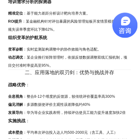
培训需求分析的探测器
精准定位
：基于能力差距分析设计靶向培养方案。
ROI提升
：某金融机构针对评估暴露的风险管理短板开发情景模拟课程，合
规失误率季度环比下降62%。
组织变革的护航系统
变革诊断
：实时监测架构调整中的协作效能与角色适配。
动态调优
：某企业推行矩阵管理时，依据反馈数据调整双线汇报机制，项
目交付准时率提高至95%。
二、应用落地的双刃剑：优势与挑战并存
战略优势
：
全息视角
：整合8-12个维度的反馈源，较传统评价覆盖率高300%
偏见消解
：多源数据使评价主观性误差降低约40%
发展导向
：华为等企业实践表明，持续评估使员工能力提升速度加快2倍
实施挑战
：
成本壁垒
：平均单次评估投入达人均500-2000元（含工具、人工）