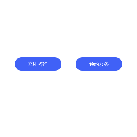
立即咨询
预约服务
400-996-0801
全国热线:
广东省东莞市南城区黄金路
一号天安数码城C1栋505室
切换电脑版
关注微信号
© 广东人啊人网络技术开发有限公司 版权所有
粤ICP备15035054号
粤公网
安备 44190002000737号