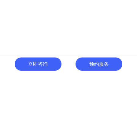
立即咨询
预约服务
400-996-0801
全国热线:
广东省东莞市南城区黄金路
一号天安数码城C1栋505室
切换电脑版
关注微信号
© 广东人啊人网络技术开发有限公司 版权所有
粤ICP备15035054号
粤公网
安备 44190002000737号