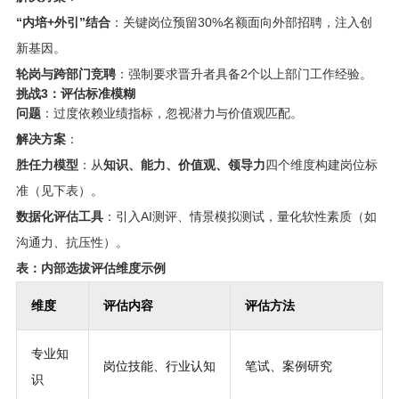
“内培+外引”结合
：关键岗位预留30%名额面向外部招聘，注入创
新基因。
轮岗与跨部门竞聘
：强制要求晋升者具备2个以上部门工作经验。
挑战3：评估标准模糊
问题
：过度依赖业绩指标，忽视潜力与价值观匹配。
解决方案
：
胜任力模型
：从
知识、能力、价值观、领导力
四个维度构建岗位标
准（见下表）。
数据化评估工具
：引入AI测评、情景模拟测试，量化软性素质（如
沟通力、抗压性）。
表：内部选拔评估维度示例
维度
评估内容
评估方法
专业知
岗位技能、行业认知
笔试、案例研究
识