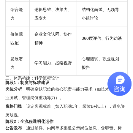
综合能
逻辑思维、决策力、
结构化面试、无领导
力
应变力
小组讨论
价值观
企业文化认同、协作
360度评估、行为访谈
匹配
精神
发展潜
心理测试、职业规划
学习能力、战略视野
力
报告
三、体系构建：科学流程设计
阶段1：制度与标准建设
岗位分析
：明确空缺职位的核心职责与能力要求（如技术岗侧重专
业测试，管理岗侧重领导力）。
资格门槛
：设定客观标准（如入职满1年、绩效B+以上），避免资
历歧视。
阶段2：全流程透明化运作
公告发布
：通过邮件、内网等多渠道公示岗位信息，含职责、标