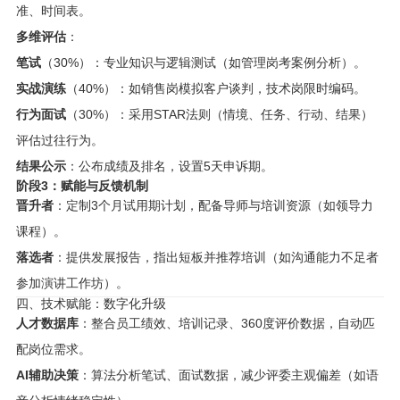
准、时间表。
多维评估
：
笔试
（30%）：专业知识与逻辑测试（如管理岗考案例分析）。
实战演练
（40%）：如销售岗模拟客户谈判，技术岗限时编码。
行为面试
（30%）：采用STAR法则（情境、任务、行动、结果）
评估过往行为。
结果公示
：公布成绩及排名，设置5天申诉期。
阶段3：赋能与反馈机制
晋升者
：定制3个月试用期计划，配备导师与培训资源（如领导力
课程）。
落选者
：提供发展报告，指出短板并推荐培训（如沟通能力不足者
参加演讲工作坊）。
四、技术赋能：数字化升级
人才数据库
：整合员工绩效、培训记录、360度评价数据，自动匹
配岗位需求。
AI辅助决策
：算法分析笔试、面试数据，减少评委主观偏差（如语