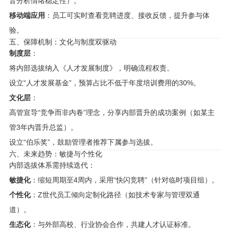
音分析情绪稳定性）。
移动端应用
：员工可实时查看竞聘进度、接收反馈，提升参与体
验。
五、保障机制：文化与制度双驱动
制度层
：
将内部选拔纳入《人才发展制度》，明确流程权责。
设立“人才发展基金”，预算占比不低于年度培训费用的30%。
文化层
：
高管宣导“竞争而非内卷”理念，分享内部晋升的成功案例（如某主
管3年内晋升总监）。
设立“伯乐奖”，鼓励管理者推荐下属参与选拔。
六、未来趋势：敏捷与个性化
内部选拔体系需持续迭代：
敏捷化
：缩短周期至4周内，采用“快闪竞聘”（针对临时项目组）。
个性化
：Z世代员工倾向定制化路径（如技术专家与管理双通
道）。
生态化
：与外部高校、行业协会合作，共建人才认证标准。