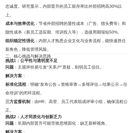
忠诚度。研究显示，内部晋升的员工留存率比外部招聘高30%以
上。
成本与效率优化
：节省外部招聘的显性成本（广告、猎头费等）和
隐性成本（新员工适应期、培训投入等），选拔周期缩短50%。
组织稳定性强化
：内部人才熟悉企业文化与业务流程，能快速胜任
新角色，降低管理风险。
二、核心挑战与解决思路
挑战1：公平性与透明度不足
问题
：主观评价易引发“关系户”质疑，削弱员工信任。
解决方案
：
标准化流程
：明确“发布公告→资格审查→多维评估→结果公示→任
命培训”的闭环流程。
三方监督机制
：由HR、高管、员工代表组成评审小组，确保流程公
正。
挑战2：人才同质化与创新乏力
问题
：长期内部晋升可能导致思维固化，缺乏新鲜视角。
解决方案
：