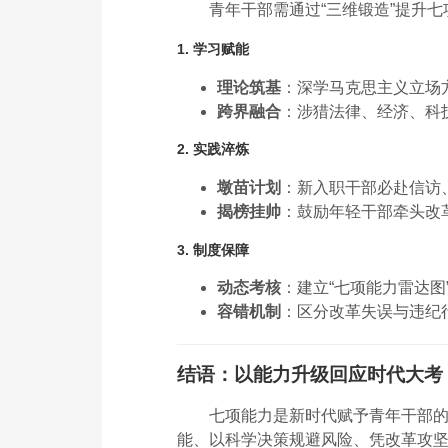
青年干部需通过“三维锻造”提升七
1. 学习赋能
理论筑基
：深学马克思主义立场方
跨界融合
：涉猎法律、经济、科
2. 实践淬炼
墩苗计划
：新入职干部必赴信访
揭榜挂帅
：鼓励年轻干部牵头改革
3. 制度保障
动态考核
：建立“七项能力雷达图
容错机制
：区分改革失误与违纪行
结语：以能力升级回应时代大考
七项能力是新时代赋予青年干部的
能、以科学决策规避风险、凭改革攻