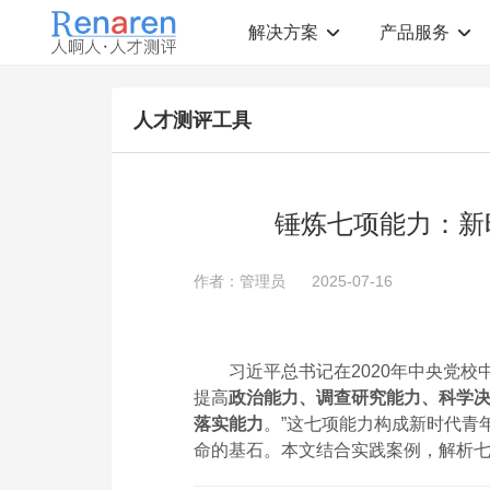
解决方案
产品服务
测评解决方案
人才测评产品
人才测评工具
社会招聘
T12人才素质测评
岗位胜任力建模
职业规划测评
中高层评估
领导潜力测评
人才盘点
青年干部能力测评
​​锤炼七项能力：
校园招聘
心理健康测评
领导力评估
学生选科测评
作者：管理员
2025-07-16
员工生涯规划
人才测评工具
360°在线评估
AI招聘测评工具
学生职业规划
AI人岗匹配工具
习近平总书记在2020年中央党
提高
政治能力、调查研究能力、科学
落实能力
。”这七项能力构成新时代青
命的基石。本文结合实践案例，解析