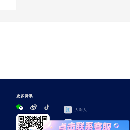
更多资讯
人啊人
三茅网