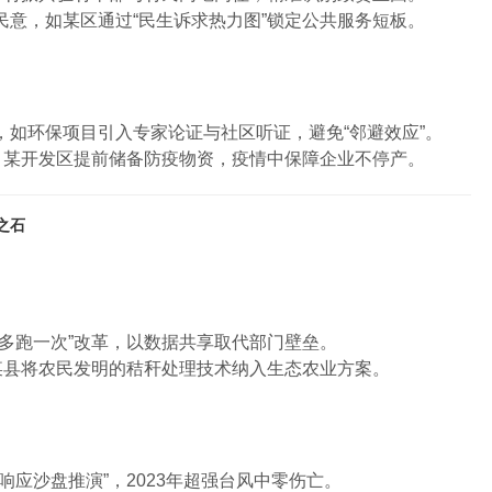
民意，如某区通过“民生诉求热力图”锁定公共服务短板。
，如环保项目引入专家论证与社区听证，避免“邻避效应”。
制，某开发区提前储备防疫物资，疫情中保障企业不停产。
之石
最多跑一次”改革，以数据共享取代部门壁垒。
如某县将农民发明的秸秆处理技术纳入生态农业方案。
响应沙盘推演”，2023年超强台风中零伤亡。