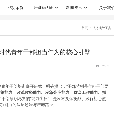
培训&认证
新闻资讯
成功案例
关于我
定制解决方案
人才测评系统
首页
人才测评工具
职业教育机构
T12人才测评系统
企业管理咨询
人啊人测评云系统
新时代青年干部担当作为的核心引擎​
360°评估系统
7687
校中青年干部培训班开班式上明确提出：“干部特别是年轻干部要
决策能力、改革攻坚能力、应急处突能力、群众工作能力、抓
年干部履职尽责的“能力坐标”，是应对复杂挑战、践行初心使
七项能力的深层逻辑与培养路径。