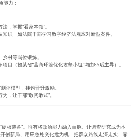
项能力：
法，掌握“看家本领”。
技知识，如法院干部学习数字经济法规应对新型案件。
、乡村等岗位锻炼。
项目（如某省“营商环境优化攻坚小组”均由85后主导）。
”测评模型，挂钩晋升激励。
为，让干部“敢闯敢试”。
“硬核装备”。唯有将政治能力融入血脉、让调查研究成为本
坚开创新局、用应急处突化危为机、把群众路线走深走实、靠