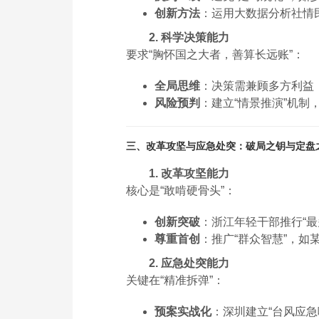
创新方法
：运用大数据分析社情
2. 科学决策能力
要求“胸怀国之大者，善算长远账”：
全局思维
：决策需兼顾多方利益
风险预判
：建立“情景推演”机
三、改革攻坚与应急处突：破局之钥与定盘
1. 改革攻坚能力
核心是“敢啃硬骨头”：
创新突破
：浙江年轻干部推行“
尊重首创
：推广“群众智慧”，
2. 应急处突能力
关键在“精准拆弹”：
预案实战化
：深圳建立“台风应急