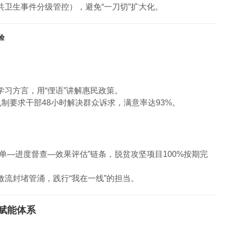
共卫生事件分级管控），避免“一刀切”扩大化。
验
学习方言，用“俚语”讲解惠民政策。
机制要求干部48小时解决群众诉求，满意率达93%。
单—进度督查—效果评估”链条，脱贫攻坚项目100%按期完
激流封堵管涌，践行“我在一线”的担当。
赋能体系