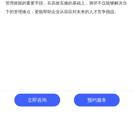
管理效能的重要手段。在高效实施的基础上，测评不仅能够解决当
下的管理痛点，更能帮助企业从容应对未来的人才竞争挑战。
立即咨询
预约服务
400-996-0801
全国热线:
广东省东莞市南城区黄金路
一号天安数码城C1栋505室
切换电脑版