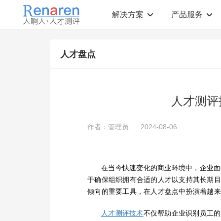
解决方案
产品服务
测评解决方案
人才测评产品
人才盘点
社会招聘
T12人才素质测评
岗位胜任力建模
职业规划测评
中高层评估
领导潜力测评
人才盘点
青年干部能力测评
人才测评
校园招聘
心理健康测评
领导力评估
学生选科测评
作者：管理员
2024-08-06
员工生涯规划
人才测评工具
360°在线评估
AI招聘测评工具
学生职业规划
AI人岗匹配工具
在当今快速变化的商业环境中，企业面
于确保组织拥有合适的人才以支持其长期目
倾向的重要工具，在人才盘点中扮演着越来
不仅帮助企业识别员工的
人才测评技术