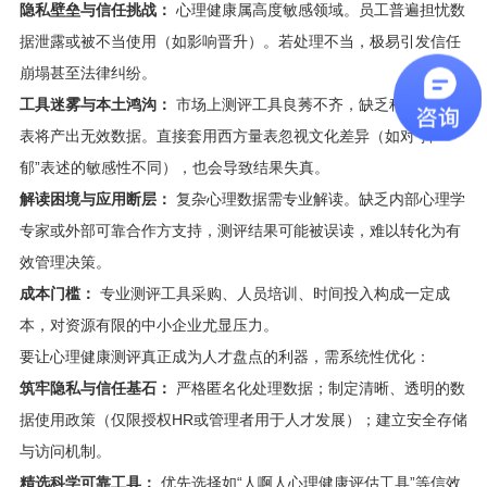
隐私壁垒与信任挑战：
心理健康属高度敏感领域。员工普遍担忧数
据泄露或被不当使用（如影响晋升）。若处理不当，极易引发信任
崩塌甚至法律纠纷。
工具迷雾与本土鸿沟：
市场上测评工具良莠不齐，缺乏科学性的量
表将产出无效数据。直接套用西方量表忽视文化差异（如对“抑
郁”表述的敏感性不同），也会导致结果失真。
解读困境与应用断层：
复杂心理数据需专业解读。缺乏内部心理学
专家或外部可靠合作方支持，测评结果可能被误读，难以转化为有
效管理决策。
成本门槛：
专业测评工具采购、人员培训、时间投入构成一定成
本，对资源有限的中小企业尤显压力。
要让心理健康测评真正成为人才盘点的利器，需系统性优化：
筑牢隐私与信任基石：
严格匿名化处理数据；制定清晰、透明的数
据使用政策（仅限授权HR或管理者用于人才发展）；建立安全存储
与访问机制。
精选科学可靠工具：
优先选择如“人啊人心理健康评估工具”等信效