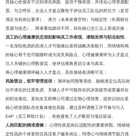
其核心价值在于识别潜在风险、提供干预依据，并优化心理资源配
置。与之呼应，企业人才盘点聚焦于评估员工队伍的胜任力（是否
满足当前岗位要求）、潜力（未来发展空间）与稳定性（长期留任
意愿与状态）。两者看似路径不同，却在核心交汇点上形成共振：
员工的心理健康状态深刻影响其工作表现、潜能发挥与职业粘性
。
一名深陷焦虑的高潜人才可能难以发挥战略决策能力，而情绪耗竭
的核心骨干也可能随时成为流失风险点。心理健康测评为人才盘点
注入关键的心理数据流，使评估视角更趋立体与真实。
将心理健康测评融入人才盘点，其价值链条清晰可见：
风险雷达，筑牢管理堤坝：
测评如同预警系统，能精准定位高压岗
位中潜在的过度焦虑、关键人才中可能存在的决策疲劳或普遍存在
的职业倦怠。某知名互联网公司通过定期心理筛查，提前识别出某
核心研发团队存在集体倦怠风险，通过及时调整工作节奏与引入
EAP（员工帮助计划），有效避免了人才断层与项目延误。
人岗匹配的精准透镜：
心理特质是岗位适配性的重要拼图。情绪稳
定性高的个体更胜任高压客户服务岗位；同理心与情绪调节能力强