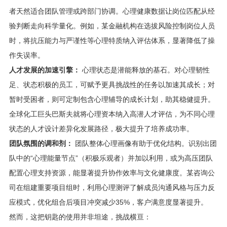
者天然适合团队管理或跨部门协调。心理健康数据让岗位匹配从经
验判断走向科学量化。例如，某金融机构在选拔风险控制岗位人员
时，将抗压能力与严谨性等心理特质纳入评估体系，显著降低了操
作失误率。
人才发展的加速引擎：
心理状态是潜能释放的基石。对心理韧性
足、状态积极的员工，可赋予更具挑战性的任务以加速其成长；对
暂时受困者，则可定制包含心理辅导的成长计划，助其稳健提升。
全球化工巨头巴斯夫就将心理资本纳入高潜人才评估，为不同心理
状态的人才设计差异化发展路径，极大提升了培养成功率。
团队氛围的调和剂：
团队整体心理画像有助于优化结构。识别出团
队中的“心理能量节点”（积极乐观者）并加以利用，或为高压团队
配置心理支持资源，能显著提升协作效率与文化健康度。某咨询公
司在组建重要项目组时，利用心理测评了解成员沟通风格与压力反
应模式，优化组合后项目冲突减少35%，客户满意度显著提升。
然而，这把钥匙的使用并非坦途，挑战横亘：