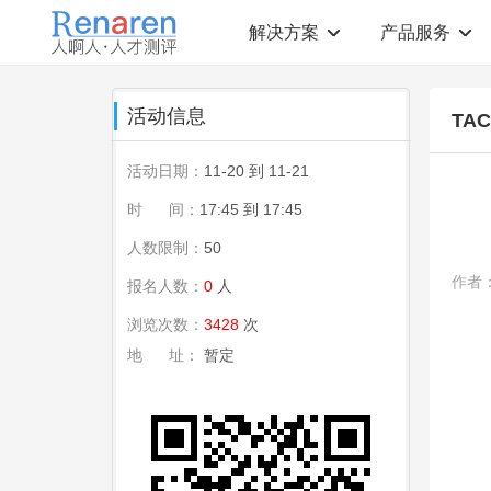
解决方案
产品服务
测评解决方案
人才测评产品
活动信息
TA
社会招聘
T12人才素质测评
岗位胜任力建模
职业规划测评
活动日期：
11-20 到 11-21
中高层评估
领导潜力测评
人才盘点
青年干部能力测评
时 间：
17:45 到 17:45
人数限制：
50
校园招聘
心理健康测评
领导力评估
学生选科测评
作者
报名人数：
0
人
员工生涯规划
人才测评工具
360°在线评估
AI招聘测评工具
浏览次数：
3428
次
学生职业规划
AI人岗匹配工具
地 址：
暂定