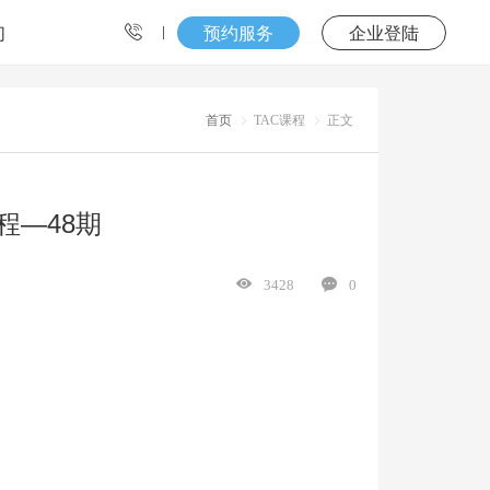
们
预约服务
企业登陆
首页
TAC课程
正文
程—48期
3428
0