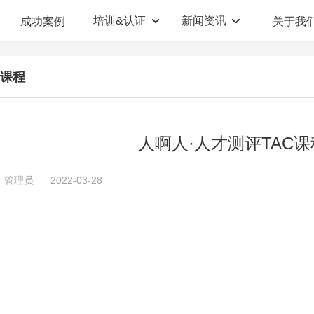
培训&认证
新闻资讯
成功案例
关于我
定制解决方案
人才测评系统
C课程
职业教育机构
T12人才测评系统
企业管理咨询
人啊人测评云系统
人啊人·人才测评TAC课
360°评估系统
：管理员
2022-03-28