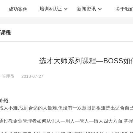
培训&认证
新闻资讯
成功案例
关于我
定制解决方案
人才测评系统
课程
职业教育机构
T12人才测评系统
企业管理咨询
人啊人测评云系统
选才大师系列课程—BOSS
360°评估系统
：管理员
2018-07-27
介绍:
找人不难,找到合适的人最难,但没有一双慧眼是很难选出适合自己
通过教企业管理者如何从识人—用人—管人—留人四大方面,掌握