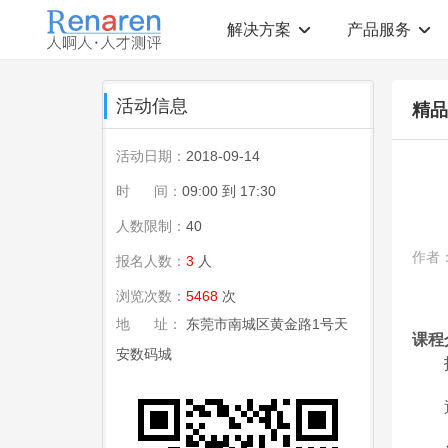
解决方案
产品服务
测评解决方案
人才测评产品
活动信息
精品
社会招聘
T12人才素质测评
岗位胜任力建模
职业规划测评
活动日期：
2018-09-14
中高层评估
领导潜力测评
人才盘点
青年干部能力测评
时 间：
09:00 到 17:30
人数限制：
40
校园招聘
心理健康测评
领导力评估
学生选科测评
作者
报名人数：
3
人
员工生涯规划
人才测评工具
360°在线评估
AI招聘测评工具
浏览次数：
5468
次
学生职业规划
AI人岗匹配工具
地 址：
东莞市南城区黄金路1号天
课程
安数码城